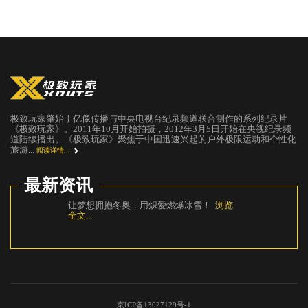
极致玩家肇始于亿像传播与中央电视台纪录频道联合制作的系列纪录片
《极致玩家》。2011年10月开始拍摄，2012年3月5日开始在央视纪录频
道陆续播出。《极致玩家》聚焦于中国迅速兴起的户外极限运动和个性化
旅游...
阅读详情...
最新资讯
让梦想拥抱冬奥，用炽爱燃爆冰雪！
浏览
还在
全文...
国》
京ICP备13027129号-1