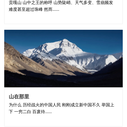
贡嘎山 山中之王的称呼 山势陡峭、天气多变、雪崩频发
难度甚至超过珠峰 然而......
山在那里
为什么 历经战火的中国人民 刚刚成立新中国不久 举国上
下 一穷二白 百废待......