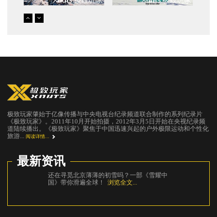
极致玩家肇始于亿像传播与中央电视台纪录频道联合制作的系列纪录片
《极致玩家》。2011年10月开始拍摄，2012年3月5日开始在央视纪录频
道陆续播出。《极致玩家》聚焦于中国迅速兴起的户外极限运动和个性化
旅游...
阅读详情...
最新资讯
还在寻觅北京薄薄的初雪吗？一部《雪耀中
《攀
国》带你滑遍全球！
浏览全文...
里
浏