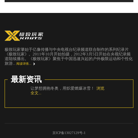
极致玩家肇始于亿像传播与中央电视台纪录频道联合制作的系列纪录片
《极致玩家》。2011年10月开始拍摄，2012年3月5日开始在央视纪录频
道陆续播出。《极致玩家》聚焦于中国迅速兴起的户外极限运动和个性化
旅游...
阅读详情...
最新资讯
让梦想拥抱冬奥，用炽爱燃爆冰雪！
浏览
还在
全文...
国》
京ICP备13027129号-1