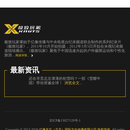
极致玩家肇始于亿像传播与中央电视台纪录频道联合制作的系列纪录片
《极致玩家》。2011年10月开始拍摄，2012年3月5日开始在央视纪录频
道陆续播出。《极致玩家》聚焦于中国迅速兴起的户外极限运动和个性化
旅游...
阅读详情...
最新资讯
《攀登者》没有讲的故事，都在这部纪录片
《极
里
浏览全文...
道，
现！
京ICP备13027129号-1
Copyright © 2013-2026
亿像东方（北京）国际文化传播有限公司 版权所有
. All rights